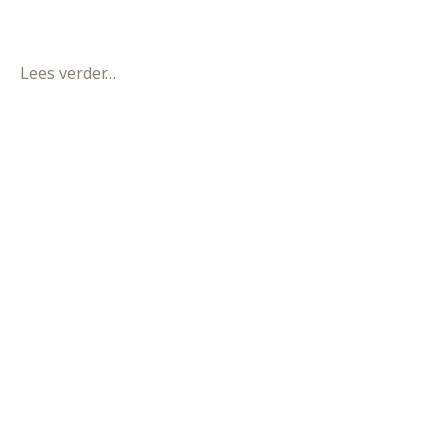
schoner klimaat. Bij
Lees verder…