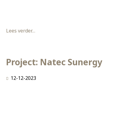
gecreëerd, het houten binnenwerk hiervan is
allemaal van restmaterialen gemaakt Een mooi
Lees verder…
Project: Natec Sunergy
12-12-2023
In opdracht van Natec Sunergy BV hebben wij de kans
gekregen om bij hen het interieur in het gloednieuwe
kantoor te realiseren, gelegen op industrieterrein De
Brand te ‘s-Hertogenbosch.