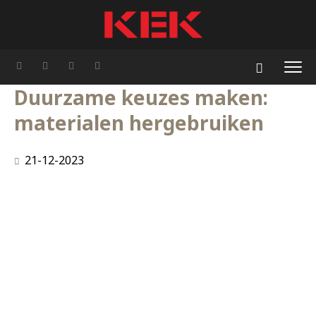
Duurzame keuzes maken:
materialen hergebruiken
21-12-2023
In een Rijkskantoor in Utrecht hebben we op de
begane grond een ontmoetingsplein ingericht, met
als middelpunt een grote bar. De bar is gemaakt van
oude vloerdelen, die uit het oude interieur verwijderd
zijn. Rondom het ontmoetingsplein zijn verschillende
plantenbakken met zitelementen eromheen