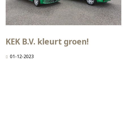
KEK B.V. kleurt groen!
01-12-2023
Weer een grote stap gezet in de richting van
duurzaamheid en CO2-reductie. Dit jaar hebben we
niveau 3 op de CO2-prestatieladder behaald en om dit
verder te versterken, komen er nu deze gloednieuwe
groene werkbussen bij! De Volkswagen ID Buzz
werkbussen zijn 100% elektrisch waardoor we de
CO2-uitstoot verminderen en bijdragen aan een