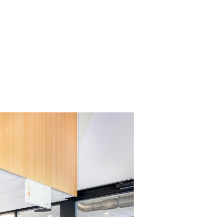
Energiespecialist, een belangrijke
terij en 1298 zonnepanelen kunnen
 Jody Damen voor hun