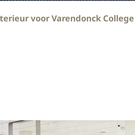
erieur voor Varendonck College
reau De 2 Snoeken hebben we een op maat gemaakt interi
twerp van het architectenbureau zijn duurzame materialen
ntree van de school hebben we twee op maat gemaakte entr