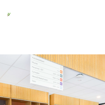
 KEK B.V., in samenwerking met De Batterijspecialist en De 
heid
https://youtu.be/TLtM21o-2xg Met onze 685kWh bat
ter moment gebruiken. Speciale dank aan Robin Jacobs en