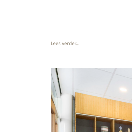
We zijn trots om aan te kondigen dat
stap heeft gezet richting duurzaam
we nu energie opslaan en op een be
Lees verder…