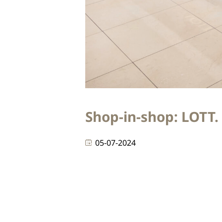
Shop-in-shop: LOTT. g
05-07-2024
KEK B.V. heeft een schitterende shop
hieronder van het proces: van produ
bestaat uit vijf verschillende vitrine