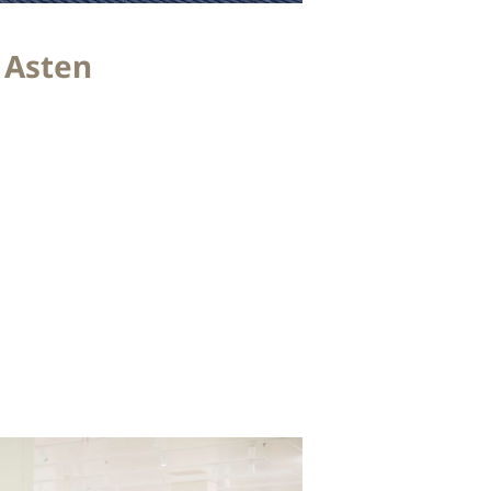
 Asten
eur geproduceerd en geplaatst voor
 opgenomen, zoals onder andere
eekasten geplaatst, geheel volgens