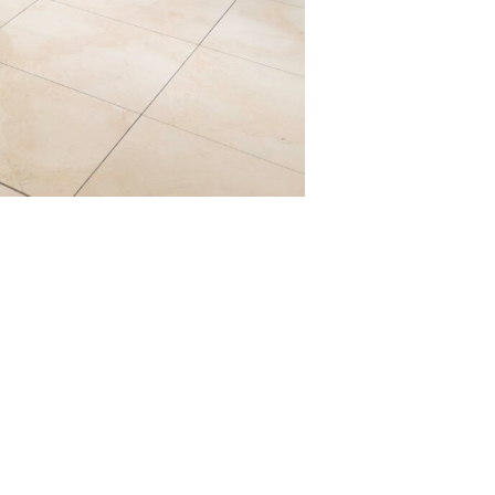
enkorf Eindhoven! Bekijk de video
ROQf2w Dit prachtige ontwerp
t van alle vitrines is in een