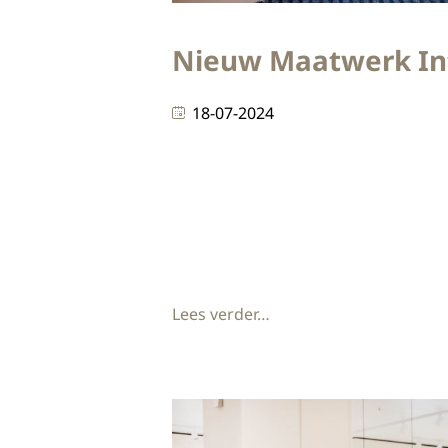
Nieuw Maatwerk Int
18-07-2024
In samenwerking met architectenbu
Varendonck College in Asten. In on
bamboe en PET vilt. EntreeBij de e
de ontwerptekeningen.
Lees verder…