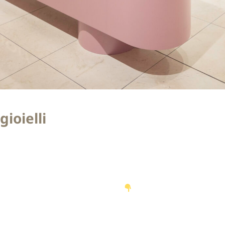
ioielli
-in-shop opgeleverd in opdracht van LOTT. gioielli in de Bij
ctie tot aan montage op locatie!
https://youtu.be/tbshl
s: één grote, één medium en drie kleine vitrines. De buitenkan