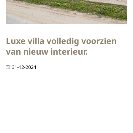
Luxe villa volledig voorzien
van nieuw interieur.
31-12-2024
In samenwerking met BAAS architecten heeft KEK B.V.
een compleet interieurproject gerealiseerd waarin
maatwerk en vakmanschap centraal staan. Deze luxe
villa is voorzien van een stijlvolle interieur waaronder
een garderobekast, uitgevoerd in zwarte 0748 Fenix
op zwarte MDF met geïntegreerde LED-verlichting, en