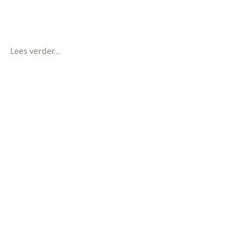
functionele indeling. Daarnaast is er een op maat
gemaakt TV-meubel en een moderne
Lees verder…