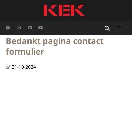
Bedankt pagina contact
formulier
31-10-2024
Aanvraag verzonden!Je aanvraag is succesvol
verzonden, binnenkort nemen we contact met je op!
In de tussentijd benieuwd naar KEK? Bij KEK geloven
we in de kracht van familie, zowel binnen als buiten
onze muren. Onze medewerkers zijn meer dan alleen
collega’s; ze zijn een essentieel onderdeel van onze