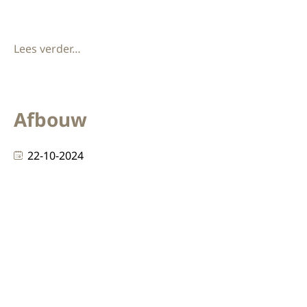
familie en ons succes. Zonder hun toewijding
Lees verder…
Afbouw
22-10-2024
Afbouw bij KEK Bij KEK B.V., hét afbouwbedrijf in Den
Bosch, begrijpen we dat projectafbouw meer is dan
alleen het afwerken van een ruimte. Het draait om
het creëren van een omgeving die zowel functioneel
als esthetisch perfect in balans is. Of het nu gaat om
een kantoor, winkel of andere commerciële ruimte,