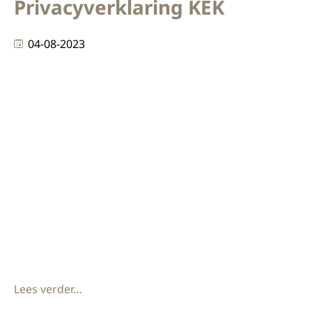
Privacyverklaring KEK
04-08-2023
Privacyverklaring KEK BV (“wij”, “ons” of “onze”)
exploiteert de website kekbv.nl (de “Service”).
Verzameling en gebruik van algemene statistische
gegevens We verzamelen alleen algemene
statistische gegevens om het gebruik van onze
website te analyseren en te verbeteren. Deze
gegevens zijn niet persoonlijk identificeerbaar en
worden gebruikt voor analytische doeleinden. Door
onze website te bezoeken
Lees verder…