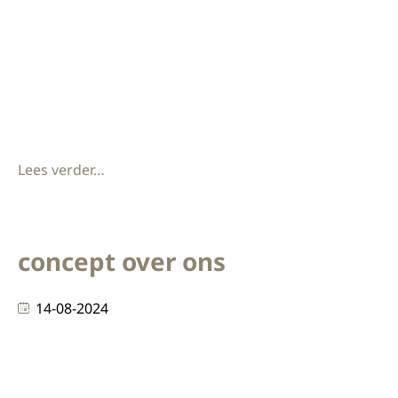
elk kantoor of werkruimte. Onze collectie is
zorgvuldig samengesteld om verschillende smaken
en stijlen te bedienen, met hoogwaardige materialen
die duurzaamheid en esthetiek combineren. Onze
kleuropties: Wit: Een tijdloze keuze voor een
Lees verder…
concept over ons
14-08-2024
Over Ons Over ons Wij zijn een interieur en afbouw
bedrijf gevestigd in het mooie Den Bosch. Wij