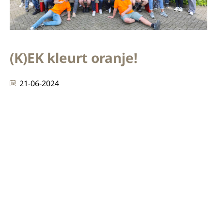
(K)EK kleurt oranje!
21-06-2024
🔶 (K)EK kleurt oranje! Met het EK in het vooruitzicht
dit weekend hebben wij ons team verrast met
gepersonaliseerde oranje T-shirts! Al onze sterspelers
hebben een eigen shirt gekregen met een
zelfgekozen rugnummer en eigen achternaam
achterop bedrukt! Daarnaast hebben we nog wat
kleinigheidjes in een oranje, duurzame papieren tas
gedaan🍀 Wij staan met het