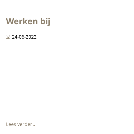
Werken bij
24-06-2022
Geef jouw carrière vorm. Het kan bij KEK. Wie is KEK?
KEK B.V. werd in 2000 opgericht door Eric Kuiper. Wat
begon als een klein klusbedrijf groeide uit tot een
interieurbouwbedrijf met een vaste klantenkring.
Samen met zijn vrouw en kinderen maakte hij van
KEK een echt familiebedrijf. Het kreeg een warme,
nuchtere Brabantse cultuur.
Lees verder…