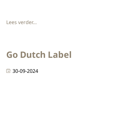
wij leveren
Lees verder…
Go Dutch Label
30-09-2024
Go Dutch Label We zijn trots om het succesvolle
afronden van het interieurproject voor Go Dutch
Label in ‘s-Hertogenbosch aan te kondigen! Dit
project combineerde maatwerkmeubilair met
hoogwaardige afwerkingen om een functionele en
stijlvolle werkomgeving te creëren. Werkplekken op