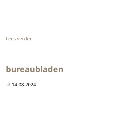
maat met elektrisch verstelbare zit/sta-bureaus,
Bladen afgewerkt met linoleum Desktop voor een
prettige touch. Eiken fineer
Lees verder…
bureaubladen
14-08-2024
Bureaubladen Standaard collectie Ontdek onze
standaard collectie bureaubladen: stijlvol en
veelzijdig. Bij KEK bieden we een uitgebreide
standaard collectie bureaubladen aan, perfect voor