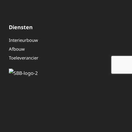
Diensten
Interieurbouw
Afbouw
Toeleverancier
Overig
Even voorstellen
Werken bij
Contactformulier
Personeelsinlog