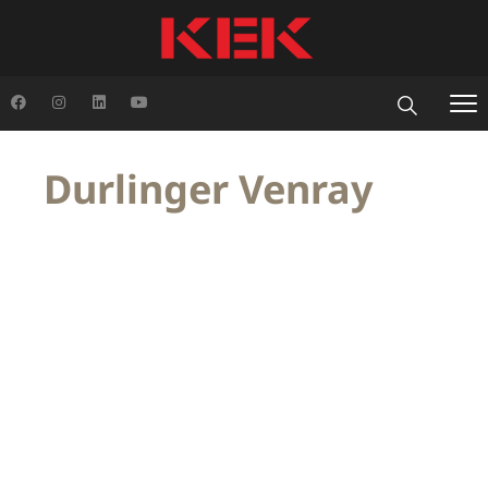
Durlinger Venray
Voor de Durlinger-winkel in Venray heeft KEK de
volledige interieurbouw verzorgd. Zoals op de
foto’s te zien is, hebben we alle meubels, zowel
aan de wanden als in het midden van de winkel,
op maat gemaakt.
De middenmeubels zijn uitgerust met vlonders,
zodat de inrichting in de toekomst eenvoudig
kan worden aangepast. Daarnaast hebben we
een hocker geplaatst voor de