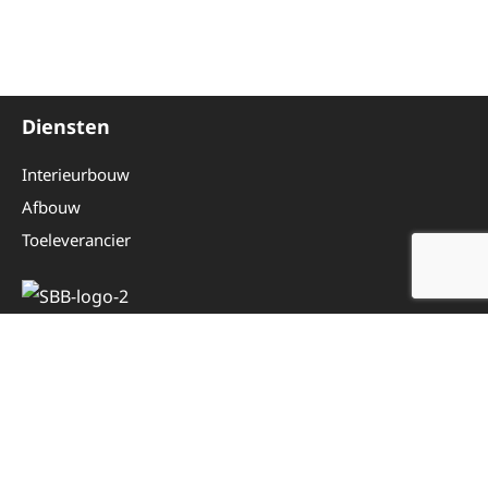
Diensten
Interieurbouw
Afbouw
Toeleverancier
Overig
Even voorstellen
Werken bij
Contactformulier
Personeelsinlog