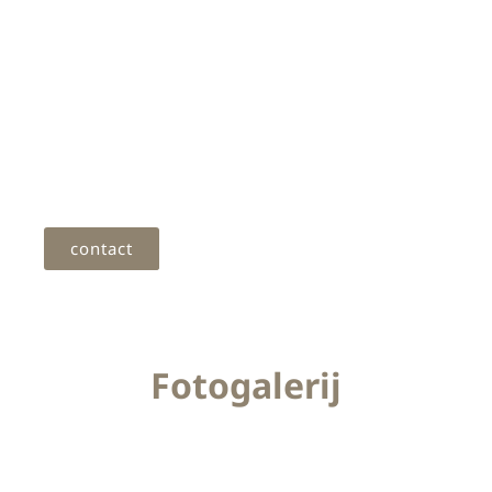
middenmeubels.Bij binnenkomst valt meteen
het opvallende meubel op dat door KEK is
gemaakt, ideaal voor het tentoonstellen van
schoenen. Ook hebben we een hoekmeubel
ontworpen voor de balie, compleet met een
stijlvolle achterwand voorzien van schappen.
contact
Fotogalerij