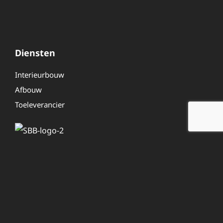
Diensten
Interieurbouw
Afbouw
Toeleverancier
Overig
Even voorstellen
Werken bij
Contactformulier
Personeelsinlog